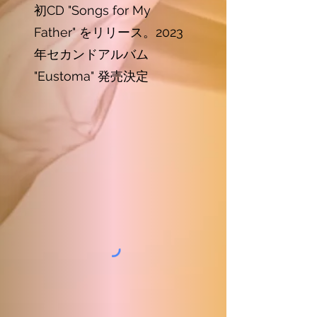
初CD "Songs for My
Father" をリリース。2023
年セカンドアルバム
"Eustoma" 発売決定